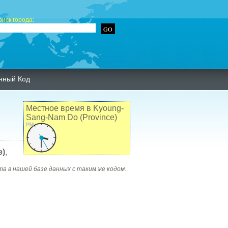
оиск города:
нный Код
Местное время в Kyoung-
Sang-Nam Do (Province)
PM
e)
,
та в нашей базе данных с таким же кодом.