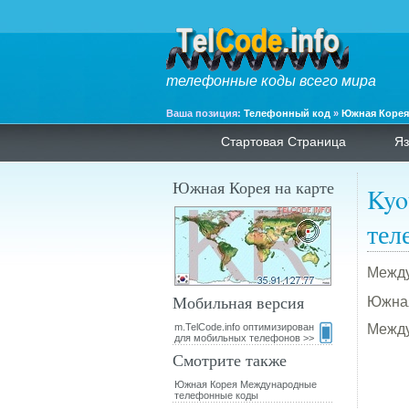
телефонные коды всего мира
Ваша позиция:
Телефонный код
»
Южная Корея
Стартовая Страница
Яз
Южная Корея на карте
Kyo
тел
Между
Мобильная версия
Южна
m.TelCode.info оптимизирован
Между
для мобильных телефонов >>
Смотрите также
Южная Корея Международные
телефонные коды