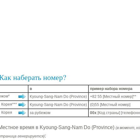
Как наберать номер?
в
пример набора номера
ежом*
Kyoung-Sang-Nam Do (Province)
+82 55 [Местный номер]**
 Корея***
Kyoung-Sang-Nam Do (Province)
(0)55 [Местный номер]
 Корея
за рубежом
00x
[Код страны] [телефонн
Местное время в Kyoung-Sang-Nam Do (Province)
(в момент, к
:
страница генерируется)