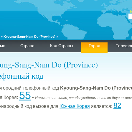
П
»
Kyoung-Sang-Nam Do (Province)
»
ык
Страна
Код Страны
Город
Телефо
ung-Sang-Nam Do (Province)
ефонный код
городний телефонный код
Kyoung-Sang-Nam Do (Provinc
55
я Корея:
•
Нажмите на число, чтобы увидеть, есть ли другие мес
82
народный код вызова для
Южная Корея
является: