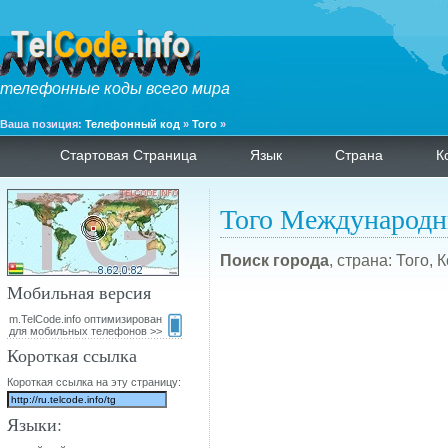
телефонные коды всего мира
Ваша позиция:
Телефонный код
»
Того
»
Стартовая Страница
Язык
Страна
К
Того Международн
Поиск города
, страна: Того, 
Мобильная версия
m.TelCode.info оптимизирован
для мобильных телефонов >>
Короткая ссылка
Короткая ссылка на эту страницу:
Языки: