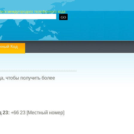
оиск междугороднго телефонного кода:
нный Код
да, чтобы получить более
 23:
+66 23 [Местный номер]