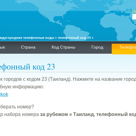
П
ждугородние телефонные коды
»
телефонный код 23
»
ык
Страна
Код Страны
Город
Телефо
ефонный код 23
к городов с кодом 23 (Таиланд). Нажмите на название горо
бную информацию:
kok
аберать номер?
р набора номера
за рубежом » Таиланд, телефонный код