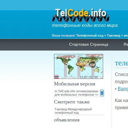
телефонные коды всего мира
Ваша позиция:
Телефонный код
»
Таиланд
»
ме
Стартовая Страница
Яз
тел
Списо
подро
Мобильная версия
•
Bang
m.TelCode.info оптимизирован
для мобильных телефонов >>
Смотрите также
Как н
приме
Таиланд Международный
телефонный код
объявления