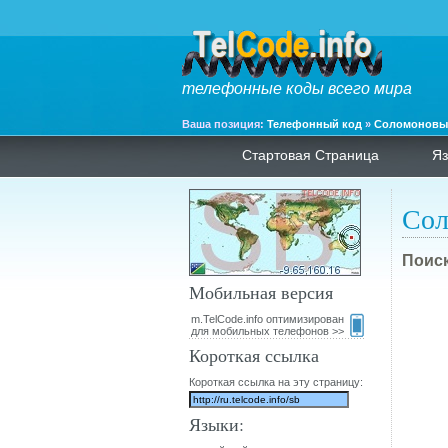
телефонные коды всего мира
Ваша позиция:
Телефонный код
»
Соломоновы
Стартовая Страница
Яз
Сол
Поиск
Мобильная версия
m.TelCode.info оптимизирован
для мобильных телефонов >>
Короткая ссылка
Короткая ссылка на эту страницу:
Языки: