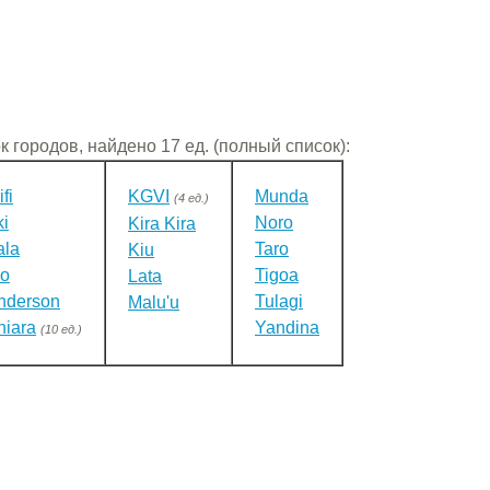
к городов, найдено 17 ед. (полный список):
fi
KGVI
Munda
(4 ед.)
i
Noro
Kira Kira
ala
Taro
Kiu
zo
Tigoa
Lata
nderson
Tulagi
Malu'u
niara
Yandina
(10 ед.)