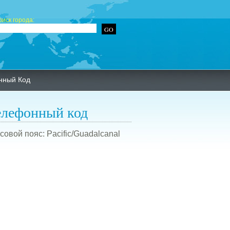
оиск города:
нный Код
елефонный код
совой пояс: Pacific/Guadalcanal