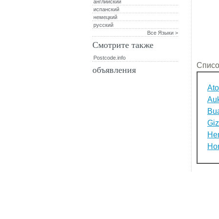
английский
испанский
немецкий
русский
Все Языки >
Смотрите также
Postcode.info
Списо
объявления
Atoi
Auk
Bu
Gi
He
Ho