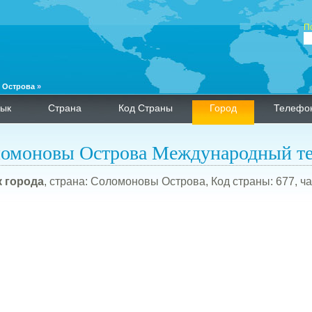
П
 Острова
»
ык
Страна
Код Страны
Город
Телефо
омоновы Острова Международный т
 города
, страна: Соломоновы Острова, Код страны: 677, ча