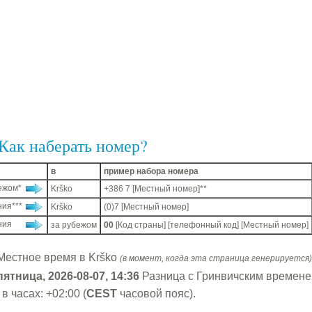
Как наберать номер?
в
пример набора номера
ежом*
Krško
+386 7 [Местный номер]**
ия***
Krško
(0)7 [Местный номер]
ния
за рубежом
00
[Код страны] [телефонный код] [Местный номер]
Местное время в Krško
(в момент, когда эта страница генерируется)
пятница, 2026-08-07, 14:36
Разница с Гринвичским времен
в часах: +02:00 (
CEST
часовой пояс).