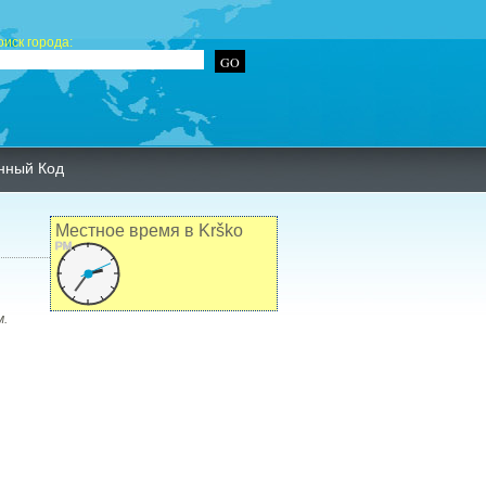
оиск города:
нный Код
Местное время в Krško
PM
м.