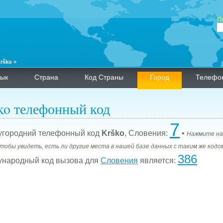
П
rško
»
ык
Страна
Код Страны
Город
Телефо
ko телефонный код
7
городний телефонный код
Krško
, Словения:
•
Нажмите на
чтобы увидеть, есть ли другие места в нашей базе данных с таким же кодо
386
народный код вызова для
Словения
является: