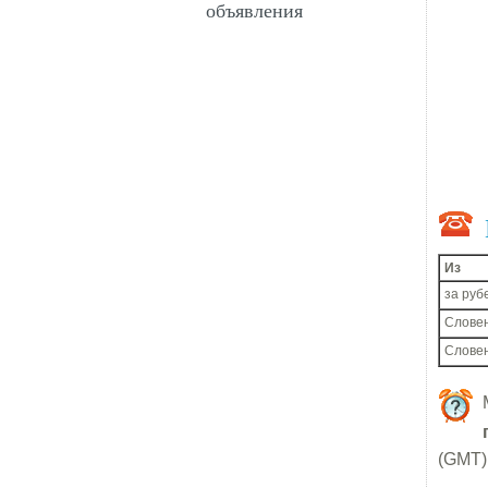
объявления
Из
за руб
Словен
Слове
(GMT) 