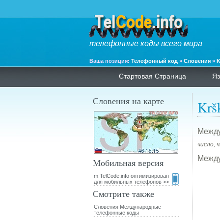
телефонные коды всего мира
Ваша позиция:
Телефонный код
»
Словения
»
K
Стартовая Страница
Яз
Словения на карте
Krš
Между
число, 
Между
Мобильная версия
m.TelCode.info оптимизирован
для мобильных телефонов >>
Смотрите также
Словения Международные
телефонные коды