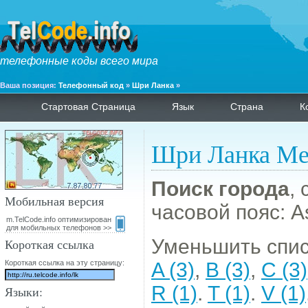
телефонные коды всего мира
Ваша позиция:
Телефонный код
»
Шри Ланка
»
Стартовая Страница
Язык
Страна
К
Шри Ланка Ме
Поиск города
,
Мобильная версия
часовой пояс: A
m.TelCode.info оптимизирован
для мобильных телефонов >>
Уменьшить спис
Короткая ссылка
Короткая ссылка на эту страницу:
A (3)
,
B (3)
,
C (3)
R (1)
.
T (1)
.
V (1)
Языки: