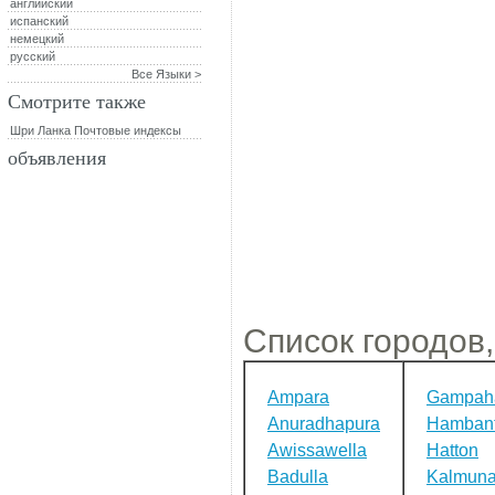
английский
испанский
немецкий
русский
Все Языки >
Смотрите также
Шри Ланка Почтовые индексы
объявления
Список городов,
Ampara
Gampah
Anuradhapura
Hambant
Awissawella
Hatton
Badulla
Kalmuna