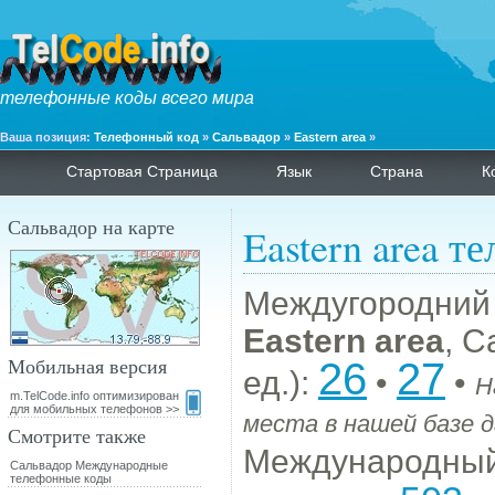
телефонные коды всего мира
Ваша позиция:
Телефонный код
»
Сальвадор
»
Eastern area
»
Стартовая Страница
Язык
Страна
К
Сальвадор на карте
Eastern area т
Междугородний
Eastern area
, С
Мобильная версия
26
27
ед.):
•
•
Н
m.TelCode.info оптимизирован
для мобильных телефонов >>
места в нашей базе д
Смотрите также
Международный
Сальвадор Международные
телефонные коды