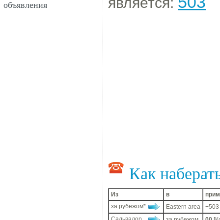
503
является:
объявления
Как наберат
Из
в
прим
за рубежом*
Eastern area
+503
Сальвадор
за рубежом
00
[К