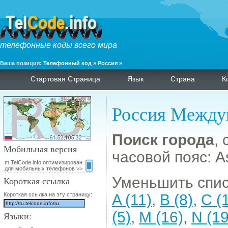
телефонные коды всего мира
Ваша позиция:
Телефонный код
»
Россия
»
Стартовая Страница
Язык
Страна
К
Россия Между
Поиск города
,
Мобильная версия
часовой пояс: A
m.TelCode.info оптимизирован
для мобильных телефонов >>
Уменьшить спис
Короткая ссылка
Короткая ссылка на эту страницу:
A (11)
,
B (8)
,
C (
(5)
,
M (16)
,
N (19
Языки: