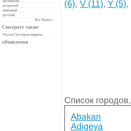
(6)
,
V (11)
,
Y (5)
,
английский
испанский
немецкий
русский
Все Языки >
Смотрите также
Россия Почтовые индексы
объявления
Список городов,
Abakan
Adigeya