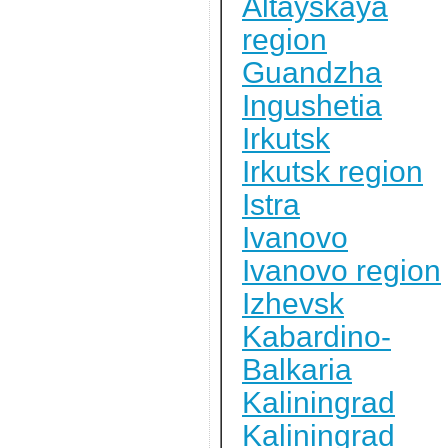
Altayskaya
region
Guandzha
Ingushetia
Irkutsk
Irkutsk region
Istra
Ivanovo
Ivanovo region
Izhevsk
Kabardino-
Balkaria
Kaliningrad
Kaliningrad