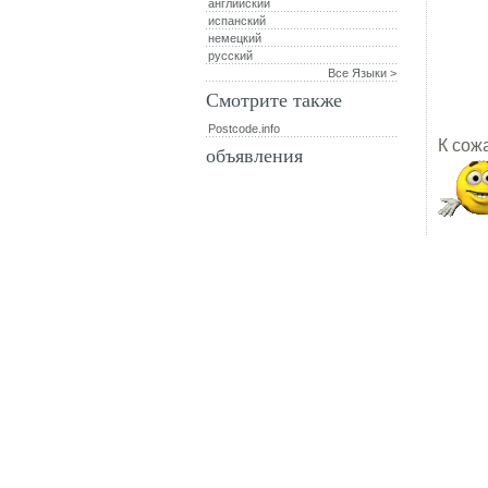
английский
испанский
немецкий
русский
Все Языки >
Смотрите также
Postcode.info
К сож
объявления