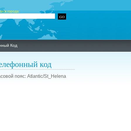
оиск города:
нный Код
елефонный код
совой пояс: Atlantic/St_Helena