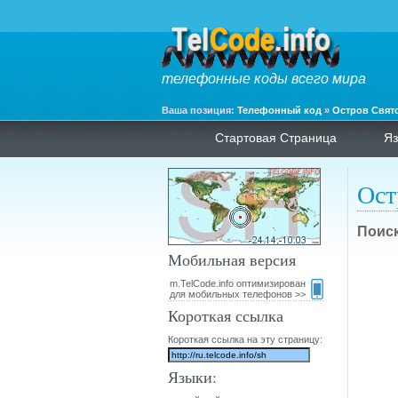
телефонные коды всего мира
Ваша позиция:
Телефонный код
»
Остров Свят
Стартовая Страница
Яз
Ост
Поиск
Мобильная версия
m.TelCode.info оптимизирован
для мобильных телефонов >>
Короткая ссылка
Короткая ссылка на эту страницу:
Языки: