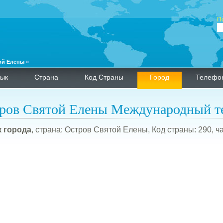
П
ой Елены
»
ык
Страна
Код Страны
Город
Телефо
ров Святой Елены Международный т
 города
, страна: Остров Святой Елены, Код страны: 290, ча