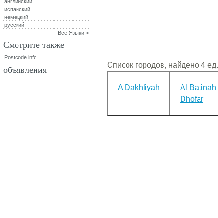
английский
испанский
немецкий
русский
Все Языки >
Смотрите также
Postcode.info
Список городов, найдено 4 ед.
объявления
A Dakhliyah
Al Batinah
Dhofar