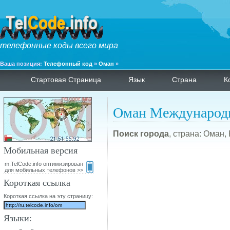
телефонные коды всего мира
Ваша позиция:
Телефонный код
»
Оман
»
Стартовая Страница
Язык
Страна
К
Оман Международ
Поиск города
, страна: Оман,
Мобильная версия
m.TelCode.info оптимизирован
для мобильных телефонов >>
Короткая ссылка
Короткая ссылка на эту страницу:
Языки: