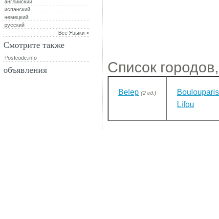
английский
испанский
немецкий
русский
Все Языки >
Смотрите также
Postcode.info
Список городов,
объявления
Belep
Boulouparis
(2 ед.)
Lifou