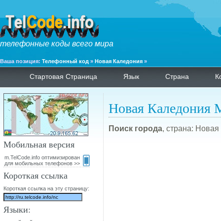
телефонные коды всего мира
Ваша позиция:
Телефонный код
»
Новая Каледония
»
Стартовая Страница
Язык
Страна
К
Новая Каледония 
Поиск города
, страна: Новая
Мобильная версия
m.TelCode.info оптимизирован
для мобильных телефонов >>
Короткая ссылка
Короткая ссылка на эту страницу:
Языки: