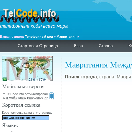
телефонные коды всего мира
Ваша позиция:
Телефонный код
»
Мавритания
»
Стартовая Страница
Язык
Страна
К
Мавритания Между
Поиск города
, страна: Маври
Мобильная версия
m.TelCode.info оптимизирован
для мобильных телефонов >>
Короткая ссылка
Короткая ссылка на эту страницу:
Языки: