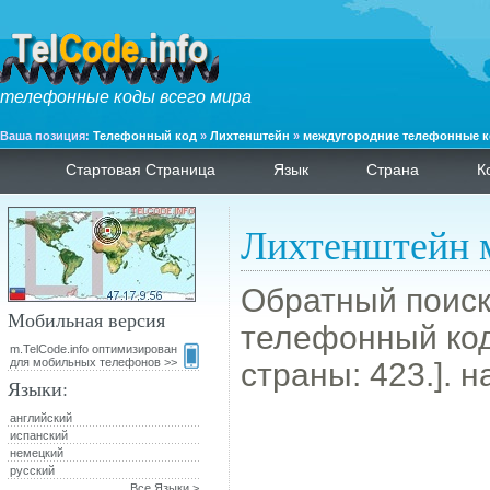
телефонные коды всего мира
Ваша позиция:
Телефонный код
»
Лихтенштейн
»
междугородние телефонные 
Стартовая Страница
Язык
Страна
К
Лихтенштейн 
Обратный поиск:
Мобильная версия
телефонный код.
m.TelCode.info оптимизирован
для мобильных телефонов >>
страны: 423.]. н
Языки:
английский
испанский
немецкий
русский
Все Языки >