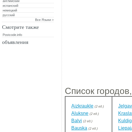
английский
испанский
немецкий
русский
Все Языки >
Смотрите также
Postcode.info
объявления
Список городов,
Aizkraukle
Jelga
(2 ед.)
Aluksne
Krasl
(2 ед.)
Balvi
Kuldi
(2 ед.)
Bauska
Liepaj
(2 ед.)