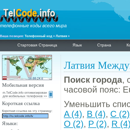
телефонные коды всего мира
Ваша позиция:
Телефонный код
»
Латвия
»
Стартовая Страница
Язык
Страна
К
Латвия Между
Поиск города
,
Мобильная версия
часовой пояс: E
m.TelCode.info оптимизирован
для мобильных телефонов >>
Уменьшить спис
Короткая ссылка
Короткая ссылка на эту страницу:
A (4)
,
B (4)
,
C (2)
O (2)
,
P (2)
,
R (4
Языки: