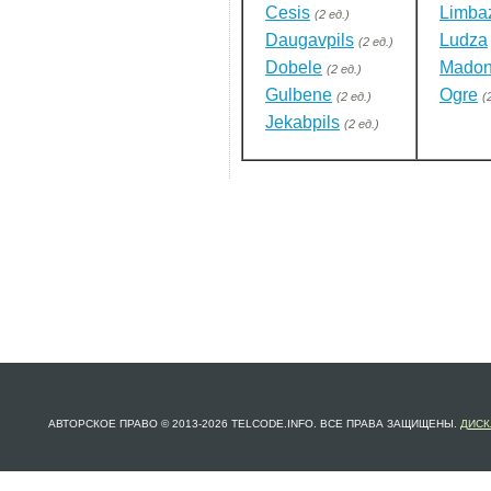
Cesis
Limba
(2 ед.)
Daugavpils
Ludza
(2 ед.)
Dobele
Mado
(2 ед.)
Gulbene
Ogre
(2 ед.)
(
Jekabpils
(2 ед.)
АВТОРСКОЕ ПРАВО © 2013-2026 TELCODE.INFO. ВСЕ ПРАВА ЗАЩИЩЕНЫ.
ДИСК