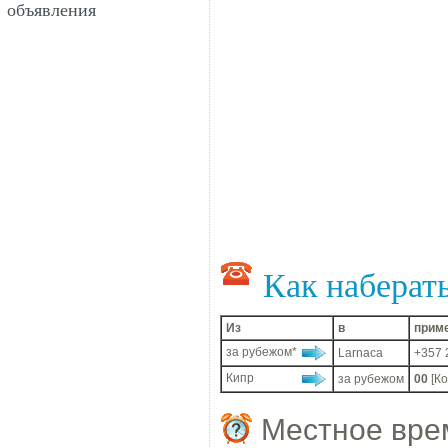
объявления
Как наберат
Из
в
прим
за рубежом*
Larnaca
+357 
Кипр
за рубежом
00
[К
Местное вре