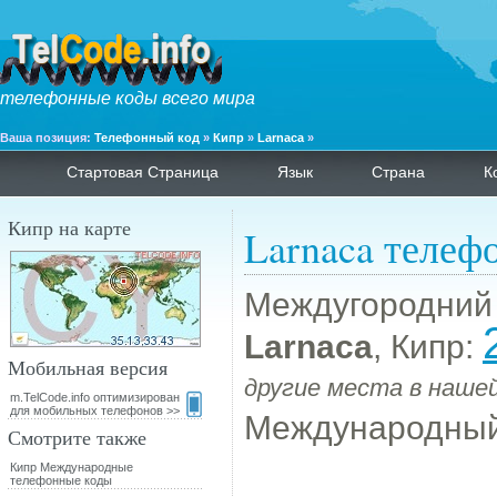
телефонные коды всего мира
Ваша позиция:
Телефонный код
»
Кипр
»
Larnaca
»
Стартовая Страница
Язык
Страна
К
Кипр на карте
Larnaca телеф
Междугородний
Larnaca
, Кипр:
Мобильная версия
другие места в нашей
m.TelCode.info оптимизирован
для мобильных телефонов >>
Международный
Смотрите также
Кипр Международные
телефонные коды