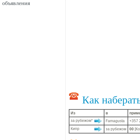
объявления
Как наберат
Из
в
прим
за рубежом*
Famagusta
+357 
Кипр
за рубежом
00
[К