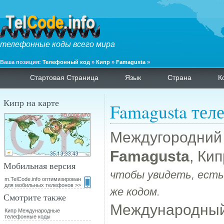
телефонные коды всего мира
Ваша позиция:
Телефонный код
»
Кипр
»
Famagusta
»
Стартовая Страница
Язык
Страна
К
Кипр на карте
Famagusta тел
Междугородний
Famagusta
, Ки
Мобильная версия
чтобы увидеть, есть
m.TelCode.info оптимизирован
для мобильных телефонов >>
же кодом.
Смотрите также
Международный
Кипр Международные
телефонные коды