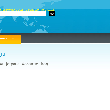
оиск междугороднго телефонного кода:
нный Код
ды
.. [страна: Хорватия, Код