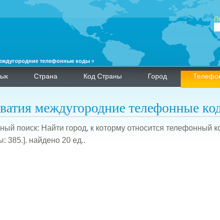
П
еждугородние телефонные коды
»
ык
Страна
Код Страны
Город
Телефо
ватия междугородние телефонные ко
ный поиск: Найти город, к которму относится телефонный код
: 385.]. найдено 20 ед..