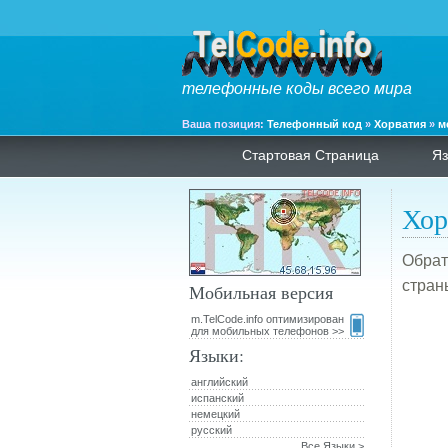
телефонные коды всего мира
Ваша позиция:
Телефонный код
»
Хорватия
»
м
Стартовая Страница
Яз
Хор
Обрат
страны
Мобильная версия
m.TelCode.info оптимизирован
для мобильных телефонов >>
Языки:
английский
испанский
немецкий
русский
Все Языки >