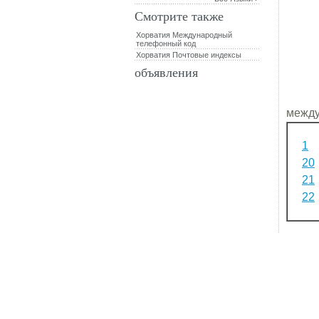
Смотрите также
Хорватия Международный
телефонный код
Хорватия Почтовые индексы
объявления
между
1
20
21
22