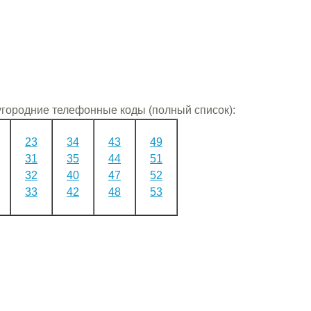
городние телефонные коды (полный список):
23
34
43
49
31
35
44
51
32
40
47
52
33
42
48
53