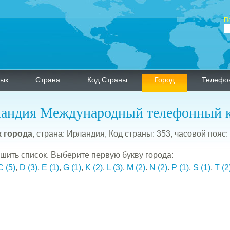
П
ык
Страна
Код Страны
Город
Телефо
андия Международный телефонный 
 города
, страна: Ирландия, Код страны: 353, часовой пояс:
шить список. Выберите первую букву города:
C (5)
,
D (3)
,
E (1)
,
G (1)
,
K (2)
.
L (3)
,
M (2)
.
N (2)
.
P (1)
,
S (1)
,
T (2