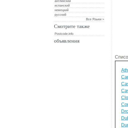
английский
испанский
немецкий
русский
Все Языки >
Смотрите также
Postcode.info
объявления
Списо
Ath
Ca
Cas
Ca
Cl
Co
Dr
Dub
Du