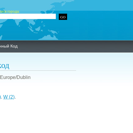
оиск города:
нный Код
код
 Europe/Dublin
)
.
W (2)
.