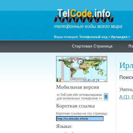
телефонные коды всего мира
Ваша позиция:
Телефонный код
»
Ирландия
»
Стартовая Страница
Яз
Ирл
Поиск
Мобильная версия
Умень
m.TelCode.info оптимизирован
A (1)
,
для мобильных телефонов >>
Короткая ссылка
Короткая ссылка на эту страницу:
Языки: