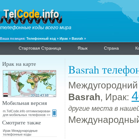
телефонные коды всего мира
Ваша позиция:
Телефонный код
»
Ирак
»
Basrah
»
Стартовая Страница
Язык
Страна
К
Ирак на карте
Basrah телефо
Междугородний
4
Basrah
, Ирак:
Мобильная версия
другие места в нашей
m.TelCode.info оптимизирован
для мобильных телефонов >>
Международный
Смотрите также
Ирак Международные
телефонные коды