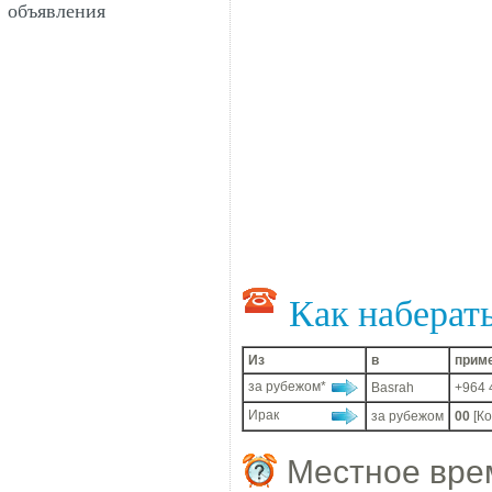
объявления
Как наберат
Из
в
прим
за рубежом*
Basrah
+964 
Ирак
за рубежом
00
[К
Местное вре