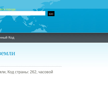
оиск города:
нный Код
земли
ли, Код страны: 262, часовой