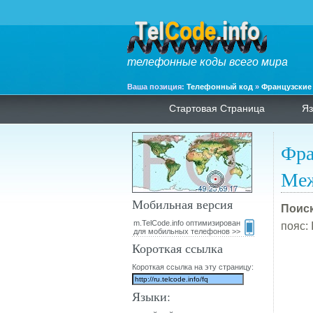
телефонные коды всего мира
Ваша позиция:
Телефонный код
»
Французские
Стартовая Страница
Яз
Фра
Меж
Мобильная версия
Поиск
m.TelCode.info оптимизирован
пояс: 
для мобильных телефонов >>
Короткая ссылка
Короткая ссылка на эту страницу:
Языки: