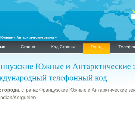
П
 Южные и Антарктические земли
»
ык
Страна
Код Страны
Город
Телефо
нцузские Южные и Антарктические 
дународный телефонный код
 города
, страна: Французские Южные и Антарктические зем
Indian/Kerguelen