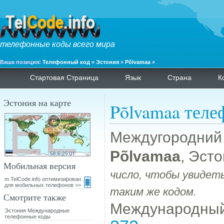
телефонные коды всего мира
Ваша позиция:
Телефонный код
»
Эстония
»
Põlvamaa
»
Стартовая Страница
Язык
Страна
К
Эстония на карте
Põlvamaa теле
Междугородний
Põlvamaa
, Эст
Мобильная версия
число, чтобы увидеть
m.TelCode.info оптимизирован
для мобильных телефонов >>
таким же кодом.
Смотрите также
Международный
Эстония Международные
телефонные коды