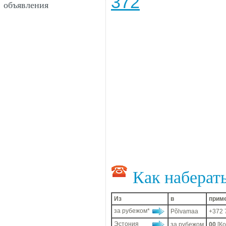
372
объявления
Как наберат
Из
в
прим
за рубежом*
Põlvamaa
+372 
Эстония
за рубежом
00
[К