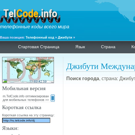
телефонные коды всего мира
Ваша позиция:
Телефонный код
»
Джибути
»
Стартовая Страница
Язык
Страна
К
Джибути Междуна
Поиск города
, страна: Джибут
Мобильная версия
m.TelCode.info оптимизирован
для мобильных телефонов >>
Короткая ссылка
Короткая ссылка на эту страницу:
Языки: