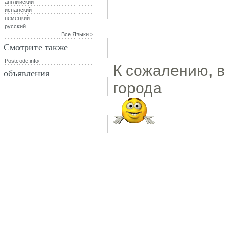
английский
испанский
немецкий
русский
Все Языки >
Смотрите также
Postcode.info
К сожалению, в 
объявления
города