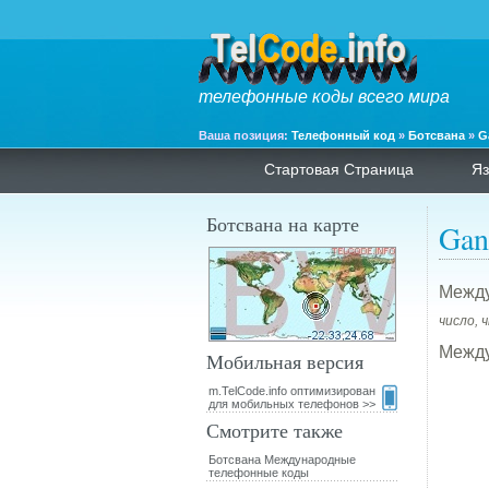
телефонные коды всего мира
Ваша позиция:
Телефонный код
»
Ботсвана
»
G
Стартовая Страница
Яз
Ботсвана на карте
Gan
Между
число, 
Между
Мобильная версия
m.TelCode.info оптимизирован
для мобильных телефонов >>
Смотрите также
Ботсвана Международные
телефонные коды