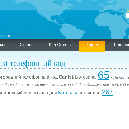
П
antsi
»
ык
Страна
Код Страны
Город
Телефо
tsi телефонный код
65
городний телефонный код
Gantsi
, Ботсвана:
•
Нажмите
чтобы увидеть, есть ли другие места в нашей базе данных с таким же кодо
267
народный код вызова для
Ботсвана
является: