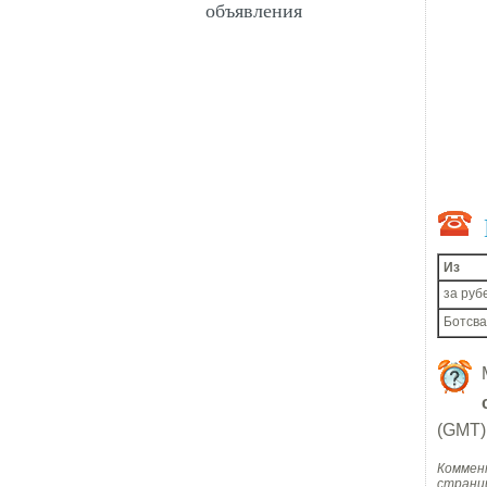
объявления
Из
за руб
Ботсв
(GMT) 
Коммен
страни