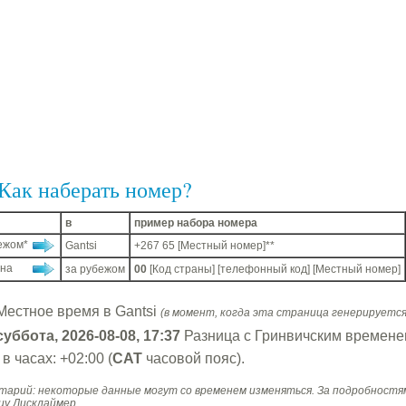
Как наберать номер?
в
пример набора номера
ежом*
Gantsi
+267 65 [Местный номер]**
ана
за рубежом
00
[Код страны] [телефонный код] [Местный номер]
Местное время в Gantsi
(в момент, когда эта страница генерируется
суббота, 2026-08-08, 17:37
Разница с Гринвичским времен
в часах: +02:00 (
CAT
часовой пояс).
тарий: некоторые данные могут со временем изменяться. За подробностя
цу Дисклаймер.