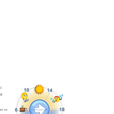
:
)
ем
ми на