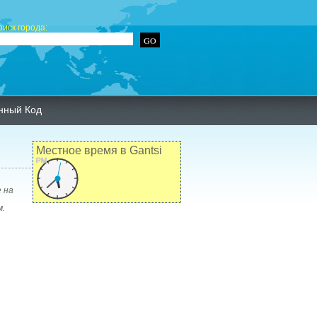
оиск города:
нный Код
Местное время в Gantsi
PM
 на
м.