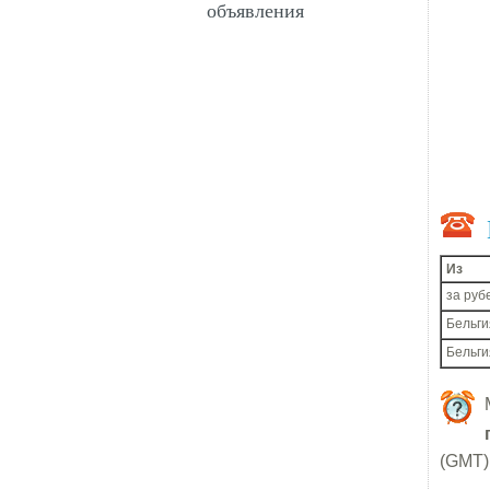
объявления
Из
за руб
Бельги
Бельги
(GMT) 