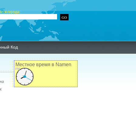
оиск города:
нный Код
Местное время в Namen
PM
на
м.