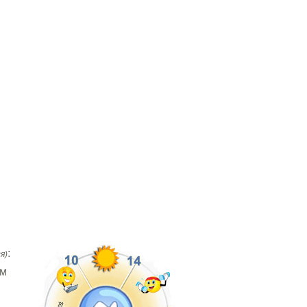
:
я)
ем