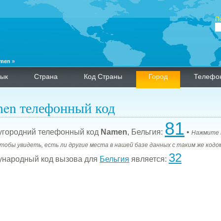
П
men
»
ык
Страна
Код Страны
Город
Телефо
en телефонный код
81
городний телефонный код
Namen
, Бельгия:
•
Нажмите 
чтобы увидеть, есть ли другие места в нашей базе данных с таким же кодо
32
народный код вызова для
Бельгия
является: