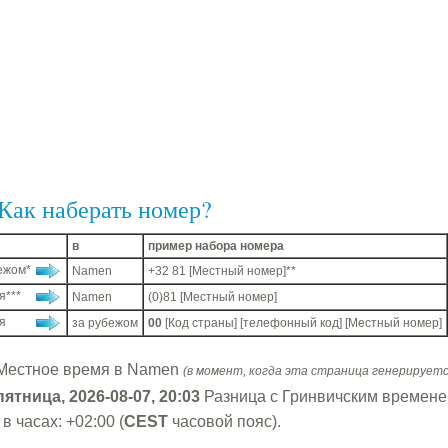
Как наберать номер?
в
пример набора номера
ежом*
Namen
+32 81 [Местный номер]**
я***
Namen
(0)81 [Местный номер]
я
за рубежом
00
[Код страны] [телефонный код] [Местный номер]
Местное время в Namen
(в момент, когда эта страница генерируетс
пятница, 2026-08-07, 20:03
Разница с Гринвичским времен
в часах: +02:00 (
CEST
часовой пояс).