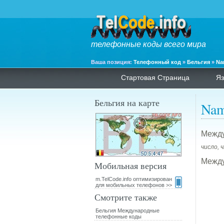
телефонные коды всего мира
Ваша позиция:
Телефонный код
»
Бельгия
»
Na
Стартовая Страница
Яз
Бельгия на карте
Nam
Между
число, 
Между
Мобильная версия
m.TelCode.info оптимизирован
для мобильных телефонов >>
Смотрите также
Бельгия Международные
телефонные коды