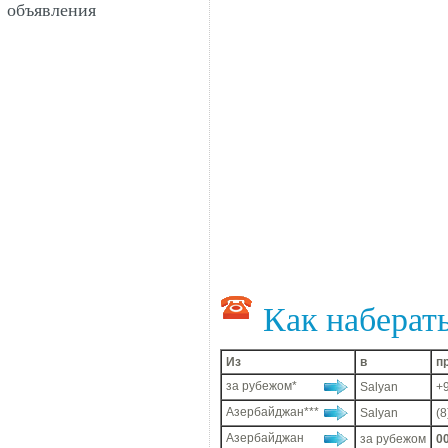
объявления
Как наберат
Из
в
п
за рубежом*
Salyan
+
Азербайджан***
Salyan
(
Азербайджан
за рубежом
0