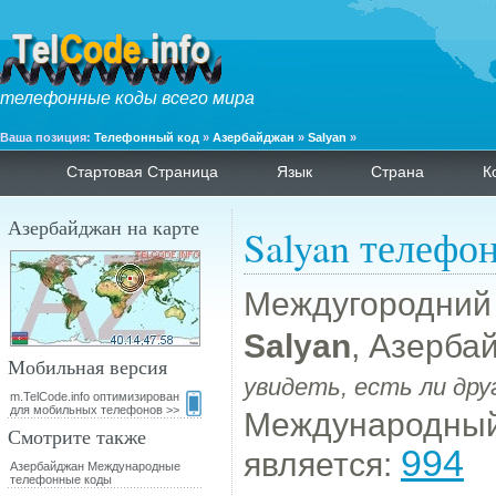
телефонные коды всего мира
Ваша позиция:
Телефонный код
»
Азербайджан
»
Salyan
»
Стартовая Страница
Язык
Страна
К
Азербайджан на карте
Salyan телефо
Междугородний
Salyan
, Азерба
Мобильная версия
увидеть, есть ли дру
m.TelCode.info оптимизирован
для мобильных телефонов >>
Международный
Смотрите также
994
является:
Азербайджан Международные
телефонные коды