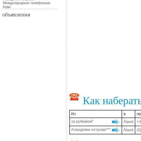
Международные телефонные
коды
объявления
Как наберат
Из
в
п
за рубежом*
Åland
+3
Аландские острова***
Åland
(0