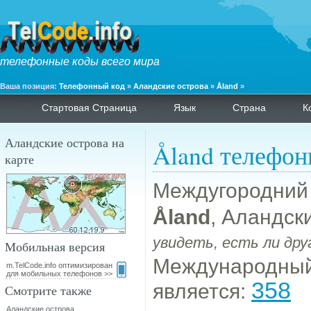
телефонные коды всего мира
Ваша позиция:
Телефонный код
»
Аландские острова
»
Åland
»
Стартовая Страница
Язык
Страна
К
Аландские острова на
Åland телефон
карте
Междугородний
Åland
, Аландск
увидеть, есть ли дру
Мобильная версия
Международный
m.TelCode.info оптимизирован
для мобильных телефонов >>
358
является:
Смотрите также
Аландские острова